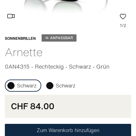
1/2
Anpassbar
ANPASSBAR
SONNENBRILLEN
Arnette
0AN4315 - Rechteckig - Schwarz - Grün
Schwarz
Schwarz
CHF 84.00
Zum Warenkorb hinzufügen