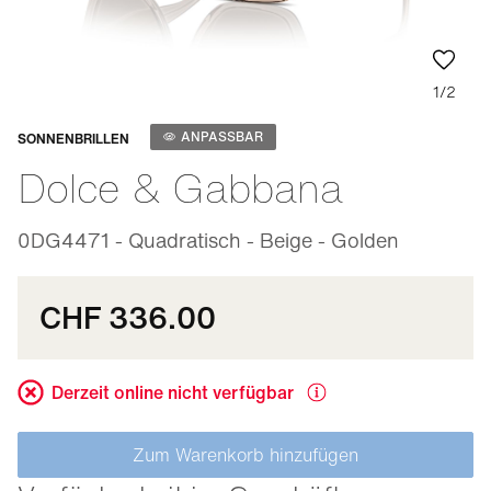
1/2
Anpassbar
ANPASSBAR
SONNENBRILLEN
Dolce & Gabbana
0DG4471 - Quadratisch - Beige - Golden
CHF 336.00
Derzeit online nicht verfügbar
Zum Warenkorb hinzufügen