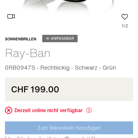
1/2
Anpassbar
ANPASSBAR
SONNENBRILLEN
Ray-Ban
0RB0947S - Rechteckig - Schwarz - Grün
CHF 199.00
Derzeit online nicht verfügbar
Zum Warenkorb hinzufügen