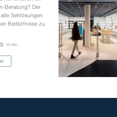
en-Beratung? Der
 alle Sehlösungen
llen Bedürfnisse zu
30 Min.
ren