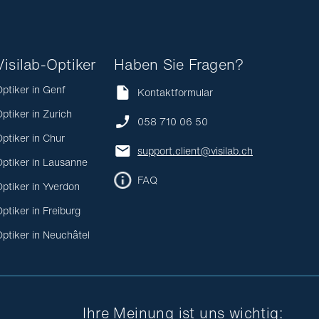
Visilab-Optiker
Haben Sie Fragen?
ptiker in Genf
Kontaktformular
ptiker in Zurich
058 710 06 50
ptiker in Chur
support.client@visilab.ch
ptiker in Lausanne
FAQ
ptiker in Yverdon
ptiker in Freiburg
ptiker in Neuchâtel
Ihre Meinung ist uns wichtig: