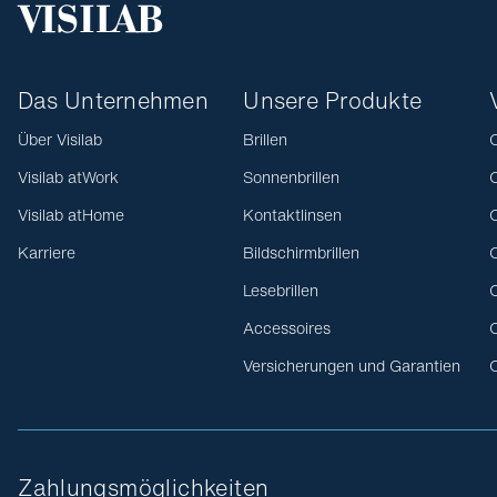
Das Unternehmen
Unsere Produkte
Über Visilab
Brillen
O
Visilab atWork
Sonnenbrillen
O
Visilab atHome
Kontaktlinsen
O
Karriere
Bildschirmbrillen
O
Lesebrillen
O
Accessoires
O
Versicherungen und Garantien
O
Zahlungsmöglichkeiten