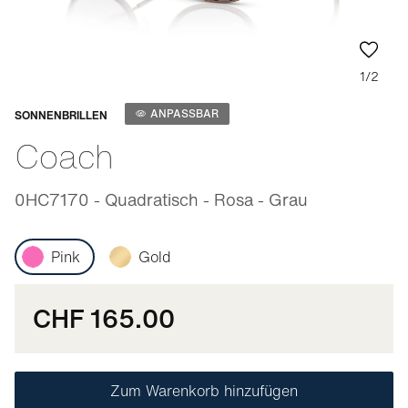
1/2
Anpassbar
ANPASSBAR
SONNENBRILLEN
Coach
0HC7170 - Quadratisch - Rosa - Grau
Pink
Gold
CHF 165.00
Zum Warenkorb hinzufügen