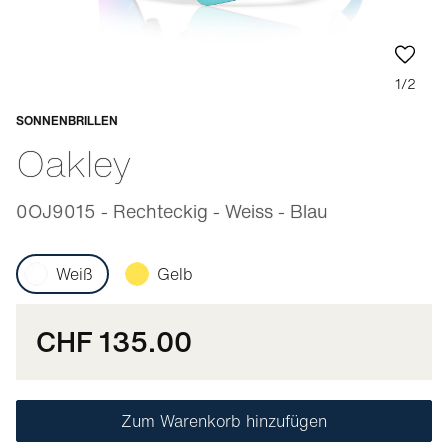
1/2
SONNENBRILLEN
Anpassbar
Oakley
0OJ9015 - Rechteckig - Weiss - Blau
Weiß
Gelb
CHF 135.00
Zum Warenkorb hinzufügen