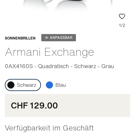
1/2
Anpassbar
ANPASSBAR
SONNENBRILLEN
Armani Exchange
0AX4160S - Quadratisch - Schwarz - Grau
Schwarz
Blau
CHF 129.00
Verfügbarkeit im Geschäft