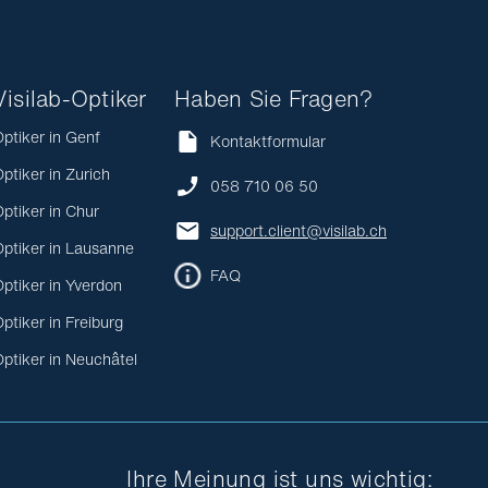
Visilab-Optiker
Haben Sie Fragen?
ptiker in Genf
Kontaktformular
ptiker in Zurich
058 710 06 50
ptiker in Chur
support.client@visilab.ch
ptiker in Lausanne
FAQ
ptiker in Yverdon
ptiker in Freiburg
ptiker in Neuchâtel
Ihre Meinung ist uns wichtig: