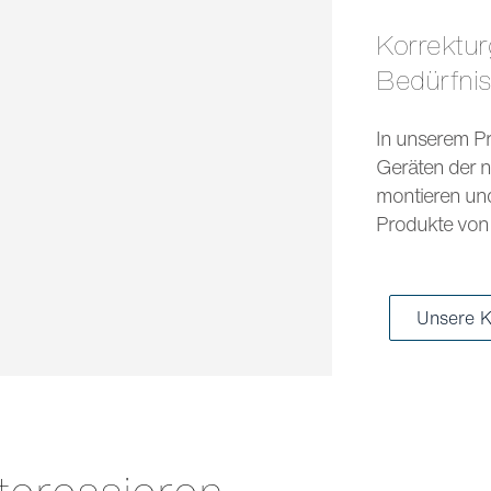
Korrekturgläser und Sonnengläser für jedes
Bedürfni
In unserem Pr
Geräten der n
montieren und 
Produkte von 
Unsere K