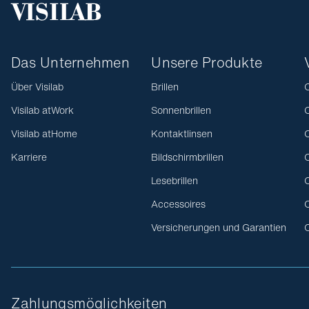
Das Unternehmen
Unsere Produkte
Über Visilab
Brillen
O
Visilab atWork
Sonnenbrillen
O
Visilab atHome
Kontaktlinsen
O
Karriere
Bildschirmbrillen
O
Lesebrillen
O
Accessoires
O
Versicherungen und Garantien
O
Zahlungsmöglichkeiten