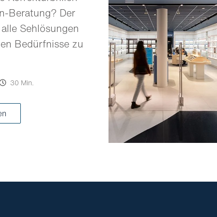
en-Beratung? Der
 alle Sehlösungen
llen Bedürfnisse zu
30 Min.
ren