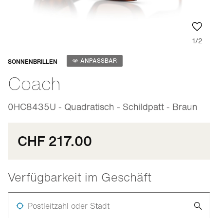
1/2
Anpassbar
ANPASSBAR
SONNENBRILLEN
Coach
0HC8435U - Quadratisch - Schildpatt - Braun
CHF 217.00
Verfügbarkeit im Geschäft
Postleitzahl oder Stadt