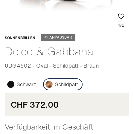
1/2
Anpassbar
ANPASSBAR
SONNENBRILLEN
Dolce & Gabbana
0DG4502 - Oval - Schildpatt - Braun
Schwarz
Schildpatt
CHF 372.00
Verfügbarkeit im Geschäft