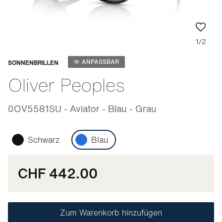
1/2
Anpassbar
ANPASSBAR
SONNENBRILLEN
Oliver Peoples
0OV5581SU - Aviator - Blau - Grau
Schwarz
Blau
CHF 442.00
Zum Warenkorb hinzufügen