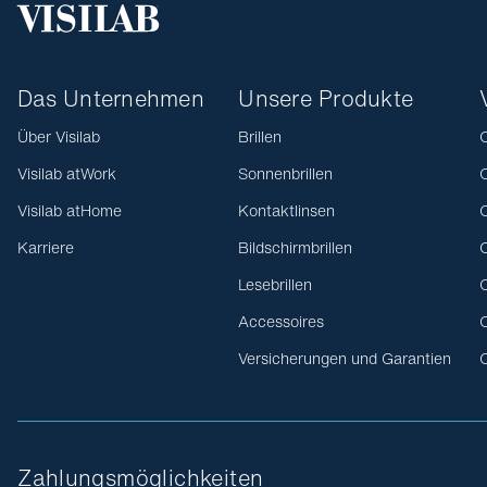
Das Unternehmen
Unsere Produkte
Über Visilab
Brillen
O
Visilab atWork
Sonnenbrillen
O
Visilab atHome
Kontaktlinsen
O
Karriere
Bildschirmbrillen
O
Lesebrillen
O
Accessoires
O
Versicherungen und Garantien
O
Zahlungsmöglichkeiten