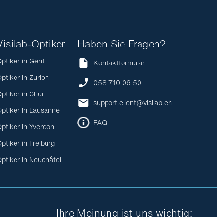
Visilab-Optiker
Haben Sie Fragen?
ptiker in Genf
Kontaktformular
ptiker in Zurich
058 710 06 50
ptiker in Chur
support.client@visilab.ch
ptiker in Lausanne
FAQ
ptiker in Yverdon
ptiker in Freiburg
ptiker in Neuchâtel
Ihre Meinung ist uns wichtig: