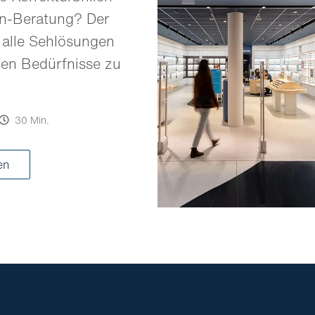
en-Beratung? Der
 alle Sehlösungen
llen Bedürfnisse zu
30 Min.
ren