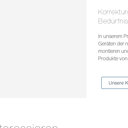
Korrekturgläser und Sonnengläser für jedes
Bedürfni
In unserem Pr
Geräten der n
montieren und 
Produkte von 
Unsere K