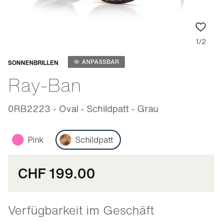
1/2
Anpassbar
ANPASSBAR
SONNENBRILLEN
Ray-Ban
0RB2223 - Oval - Schildpatt - Grau
Pink
Schildpatt
CHF 199.00
Verfügbarkeit im Geschäft