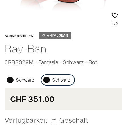
1/2
Anpassbar
ANPASSBAR
SONNENBRILLEN
Ray-Ban
0RB8329M - Fantasie - Schwarz - Rot
Schwarz
Schwarz
CHF 351.00
Verfügbarkeit im Geschäft