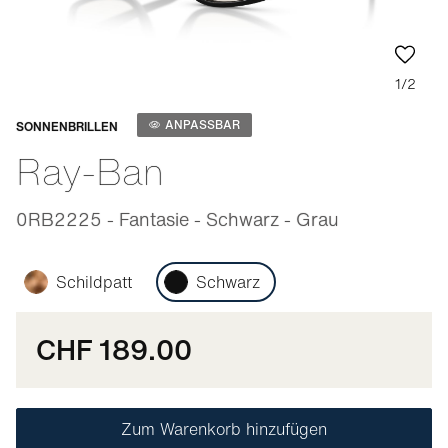
1/2
Anpassbar
ANPASSBAR
SONNENBRILLEN
Ray-Ban
0RB2225 - Fantasie - Schwarz - Grau
Schildpatt
Schwarz
CHF 189.00
Zum Warenkorb hinzufügen