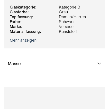
glaskategorie:
Kategorie 3
glasfarbe:
Grau
typ fassung:
Damen/Herren
farbe:
Schwarz
marke:
Versace
material fassung:
Kunststoff
Mehr anzeigen
Masse
stegbreite:
99 mm
glasbreite:
36 mm
bügellänge:
130 mm