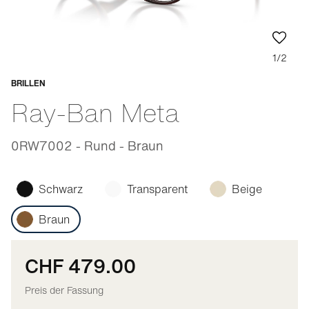
1/2
BRILLEN
Anpassbar
Ray-Ban Meta
0RW7002 - Rund - Braun
Schwarz
Transparent
Beige
Braun
CHF 479.00
Preis der Fassung